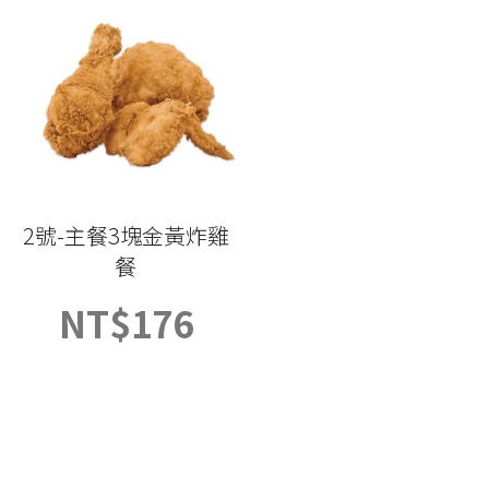
2號-主餐3塊金黃炸雞
餐
NT$
176