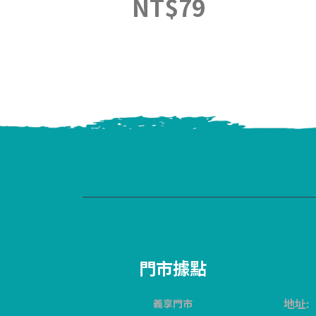
NT$
79
門市據點
地址:
義享門市