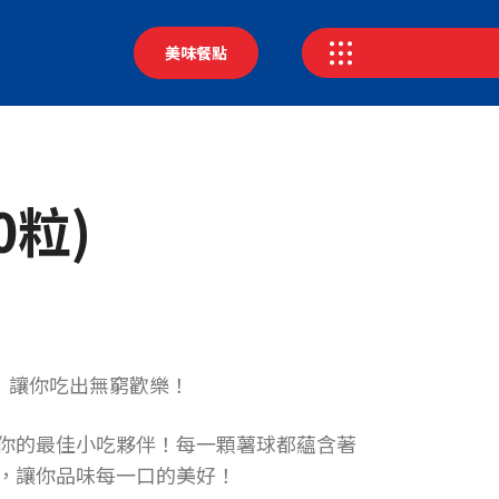
美味餐點
0粒)
來哦！讓你吃出無窮歡樂！
你的最佳小吃夥伴！每一顆薯球都蘊含著
，讓你品味每一口的美好！