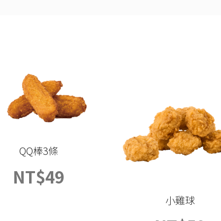
QQ棒3條
NT$
49
小雞球