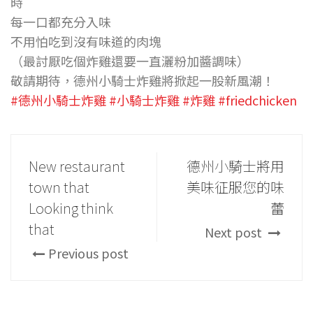
時
每一口都充分入味
不用怕吃到沒有味道的肉塊
（最討厭吃個炸雞還要一直灑粉加醬調味）
敬請期待，德州小騎士炸雞將掀起一股新風潮！
#德州小騎士炸雞
#小騎士炸雞
#炸雞
#friedchicken
New restaurant
德州小騎士將用
town that
美味征服您的味
Looking think
蕾
that
Next post
Previous post