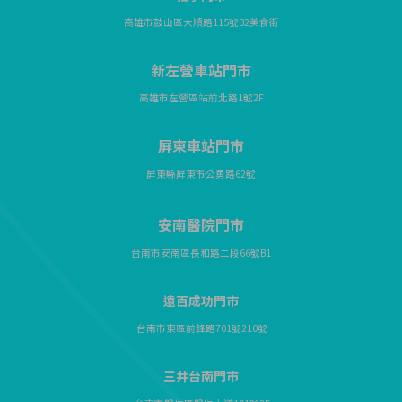
高雄市鼓山區大順路115號B2美食街
新左營車站門市
高雄市左營區站前北路1號2F
屏東車站門市
屏東縣屏東市公勇路62號
安南醫院門市
台南市安南區長和路二段66號B1
遠百成功門市
台南市東區前鋒路701號210號
三井台南門市