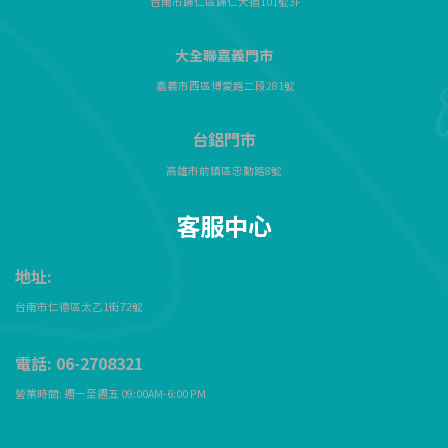
台南市歸仁區歸仁大道101號3F
大全聯嘉義門市
嘉義市西區博愛路二段281號
台鋁門市
高雄市前鎮區忠勤路8號
客服中心
地址:
台南市仁德區太乙1街72
號
電話: 06-2708321
營業時間: 週一至週五 09:00AM-6:00 PM