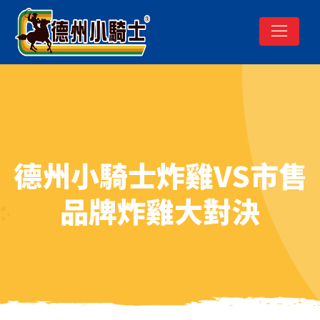
德州小騎士炸雞VS市售
品牌炸雞大對決